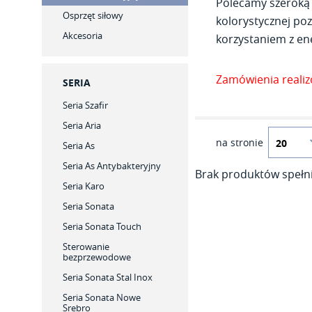
Polecamy szeroką 
Osprzęt siłowy
kolorystycznej poz
Akcesoria
korzystaniem z ene
Zamówienia reali
SERIA
Seria Szafir
Seria Aria
na stronie
Seria As
Seria As Antybakteryjny
Brak produktów spełni
Seria Karo
Seria Sonata
Seria Sonata Touch
Sterowanie
bezprzewodowe
Seria Sonata Stal Inox
Seria Sonata Nowe
Srebro