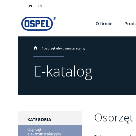
PL
EN
O firmie
Prod
/
osprzęt elektroinstalacyjny
E-katalog
Osprzęt 
KATEGORIA
Osprzęt
elektroinstalacyjny