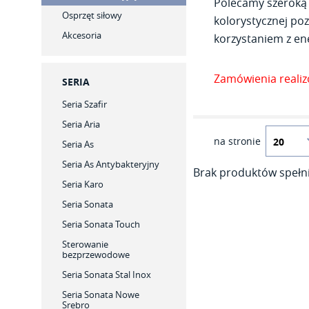
Polecamy szeroką 
Osprzęt siłowy
kolorystycznej poz
Akcesoria
korzystaniem z ene
Zamówienia reali
SERIA
Seria Szafir
Seria Aria
na stronie
Seria As
Seria As Antybakteryjny
Brak produktów spełni
Seria Karo
Seria Sonata
Seria Sonata Touch
Sterowanie
bezprzewodowe
Seria Sonata Stal Inox
Seria Sonata Nowe
Srebro