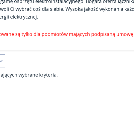
gamę osprzętu elektroinstalacyjnego. Bogata oferta łącznik
woli Ci wybrać coś dla siebie. Wysoka jakość wykonania każde
rgii elektrycznej.
zowane są tylko dla podmiotów mających podpisaną umowę 
ających wybrane kryteria.