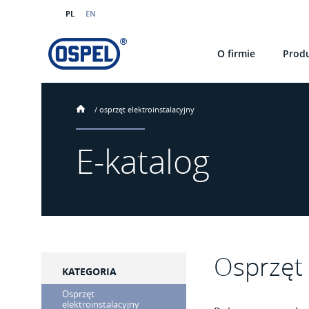
PL
EN
O firmie
Prod
/
osprzęt elektroinstalacyjny
E-katalog
Osprzęt 
KATEGORIA
Osprzęt
elektroinstalacyjny