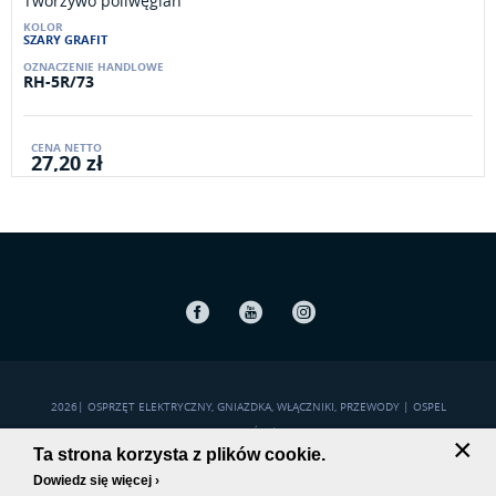
Tworzywo poliwęglan
SZARY GRAFIT
RH-5R/73
27,20 zł
Facebook
Youtube
Instagram
2026
|
OSPRZĘT ELEKTRYCZNY, GNIAZDKA, WŁĄCZNIKI, PRZEWODY | OSPEL
POLITYKA PRYWATNOŚCI
|
MAPA STRONY
×
Ta strona korzysta z plików cookie.
Dowiedz się więcej ›