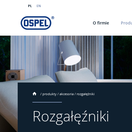
PL
EN
O firmie
Prod
/
produkty
/
akcesoria
/
rozgałęźniki
Rozgałęźniki