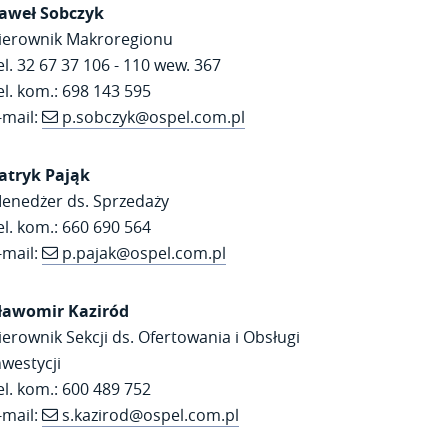
aweł Sobczyk
ierownik Makroregionu
el. 32 67 37 106 - 110 wew. 367
el. kom.: 698 143 595
-mail:
p.sobczyk@ospel.com.pl
atryk Pająk
enedżer ds. Sprzedaży
el. kom.: 660 690 564
-mail:
p.pajak@ospel.com.pl
ławomir Kaziród
ierownik Sekcji ds. Ofertowania i Obsługi
nwestycji
el. kom.: 600 489 752
-mail:
s.kazirod@ospel.com.pl