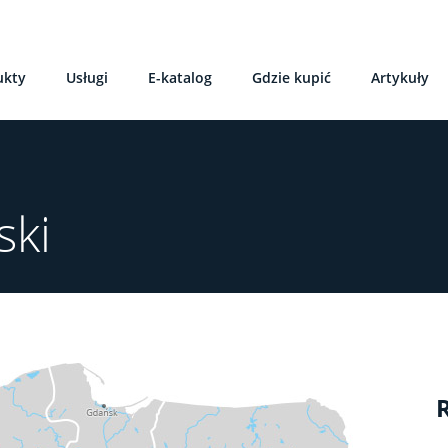
ukty
Usługi
E-katalog
Gdzie kupić
Artykuły
ski