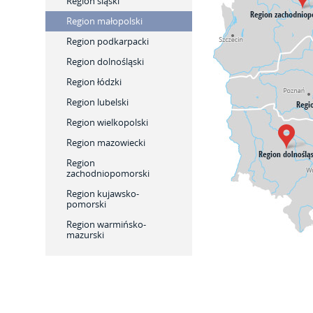
Region śląski
Region małopolski
Region podkarpacki
Region dolnośląski
Region łódzki
Region lubelski
Region wielkopolski
Region mazowiecki
Region
zachodniopomorski
Region kujawsko-
pomorski
Region warmińsko-
mazurski