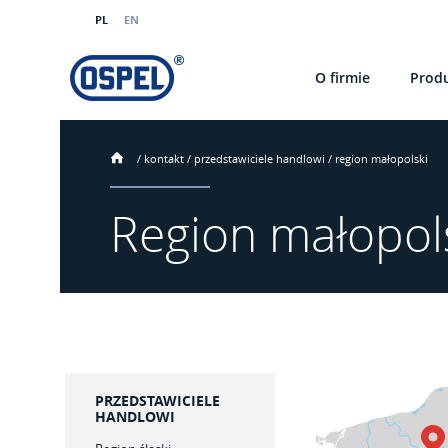
PL
EN
O firmie
Prod
/
kontakt
/
przedstawiciele handlowi
/
region małopolski
Region małopol
PRZEDSTAWICIELE
HANDLOWI