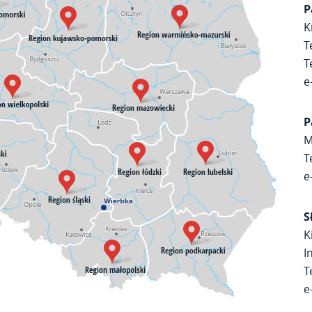
P
K
T
T
e
P
M
T
e
S
K
I
T
e