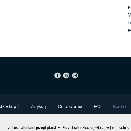
P
M
T
e
Facebook
Youtube
Instagram
dzie kupić
Artykuły
Do pobrania
FAQ
Kontakt
POLITYKA
tualnymi ustawieniami przeglądarki. Możesz dowiedzieć się więcej w jakim celu są