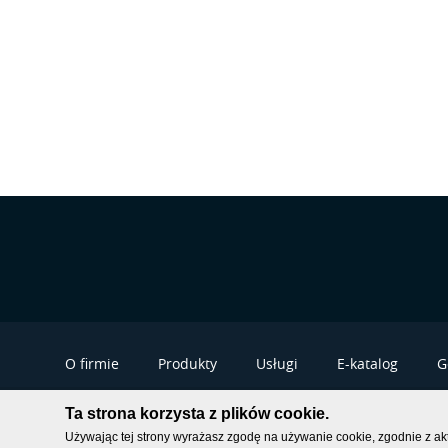
O firmie
Produkty
Usługi
E-katalog
G
Ta strona korzysta z plików cookie.
2026
|
OSPRZĘT ELEKTRYCZNY, GNIAZDKA, WŁĄCZNIKI, PRZEWODY | OSPEL
Używając tej strony wyrażasz zgodę na używanie cookie, zgodnie z ak