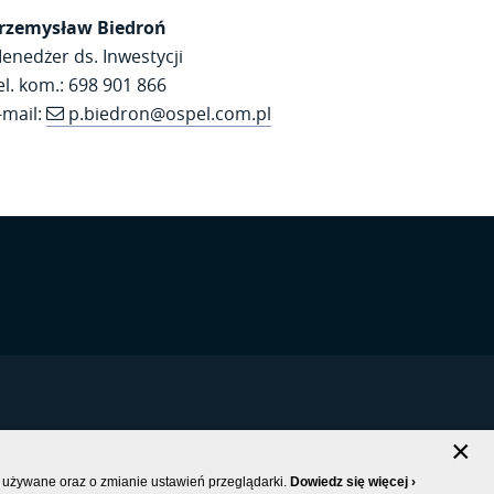
rzemysław Biedroń
enedżer ds. Inwestycji
el. kom.: 698 901 866
-mail:
p.biedron@ospel.com.pl
×
 PRYWATNOŚCI
|
MAPA STRONY
 używane oraz o zmianie ustawień przeglądarki.
Dowiedz się więcej ›