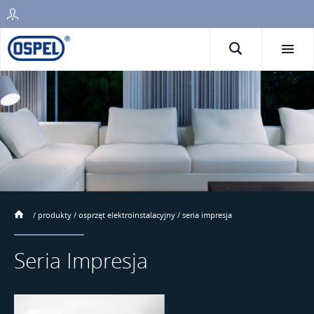
/
produkty
/
osprzęt elektroinstalacyjny
/
seria impresja
Seria Impresja