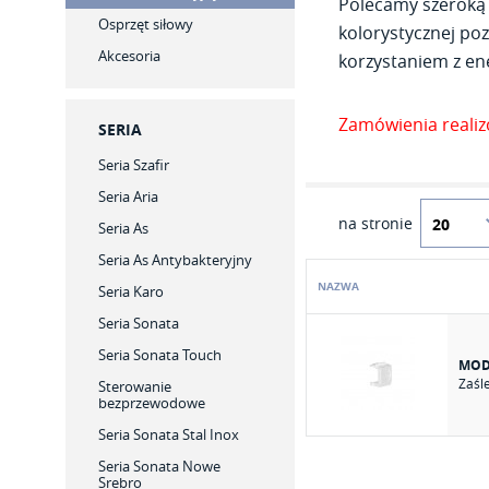
Polecamy szeroką 
Osprzęt siłowy
kolorystycznej poz
Akcesoria
korzystaniem z ene
Zamówienia reali
SERIA
Seria Szafir
Seria Aria
na stronie
Seria As
Seria As Antybakteryjny
NAZWA
Seria Karo
Seria Sonata
Seria Sonata Touch
MOD
Zaśl
Sterowanie
bezprzewodowe
Seria Sonata Stal Inox
Seria Sonata Nowe
Srebro