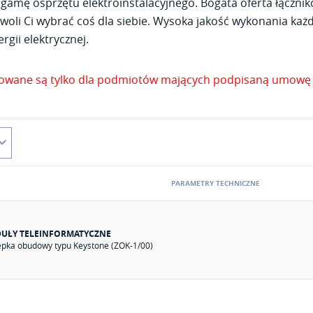
gamę osprzętu elektroinstalacyjnego. Bogata oferta łącznik
woli Ci wybrać coś dla siebie. Wysoka jakość wykonania każde
rgii elektrycznej.
zowane są tylko dla podmiotów mających podpisaną umowę 
PARAMETRY TECHNICZNE
UŁY TELEINFORMATYCZNE
epka obudowy typu Keystone (ZOK-1/00)