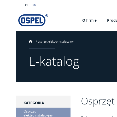
PL
EN
O firmie
Prod
/
osprzęt elektroinstalacyjny
E-katalog
Osprzęt 
KATEGORIA
Osprzęt
elektroinstalacyjny