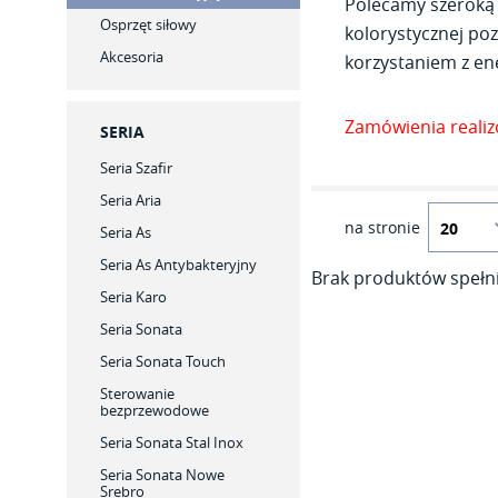
Polecamy szeroką 
Osprzęt siłowy
kolorystycznej poz
Akcesoria
korzystaniem z ene
Zamówienia reali
SERIA
Seria Szafir
Seria Aria
na stronie
Seria As
Seria As Antybakteryjny
Brak produktów spełni
Seria Karo
Seria Sonata
Seria Sonata Touch
Sterowanie
bezprzewodowe
Seria Sonata Stal Inox
Seria Sonata Nowe
Srebro