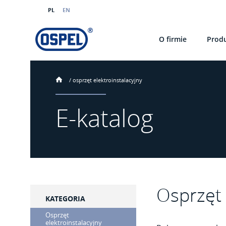
PL
EN
O firmie
Prod
/
osprzęt elektroinstalacyjny
E-katalog
Osprzęt 
KATEGORIA
Osprzęt
elektroinstalacyjny