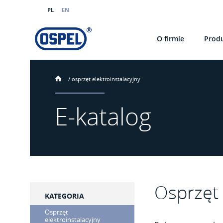
PL
EN
O firmie
Prod
/
osprzęt elektroinstalacyjny
E-katalog
Osprzęt 
KATEGORIA
Osprzęt
elektroinstalacyjny