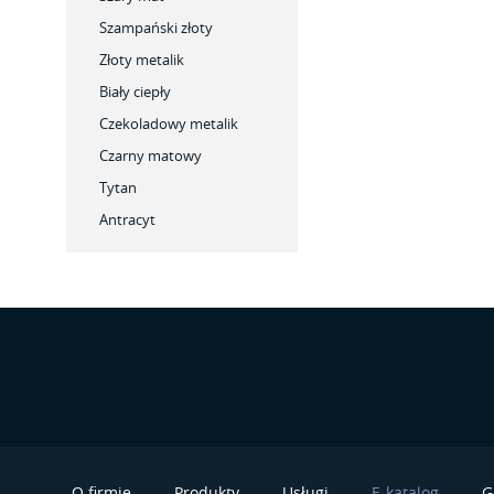
Szampański złoty
Złoty metalik
Biały ciepły
Czekoladowy metalik
Czarny matowy
Tytan
Antracyt
O firmie
Produkty
Usługi
E-katalog
G