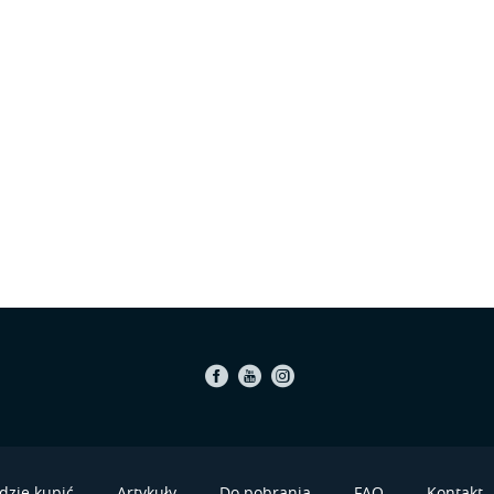
Facebook
Youtube
Instagram
dzie kupić
Artykuły
Do pobrania
FAQ
Kontakt