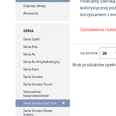
Polecamy szeroką 
Osprzęt siłowy
kolorystycznej poz
Akcesoria
korzystaniem z ene
Zamówienia reali
SERIA
Seria Szafir
Seria Aria
na stronie
Seria As
Seria As Antybakteryjny
Brak produktów spełni
Seria Karo
Seria Sonata
Seria Sonata Touch
Sterowanie
bezprzewodowe
Seria Sonata Stal Inox
Seria Sonata Nowe
Srebro