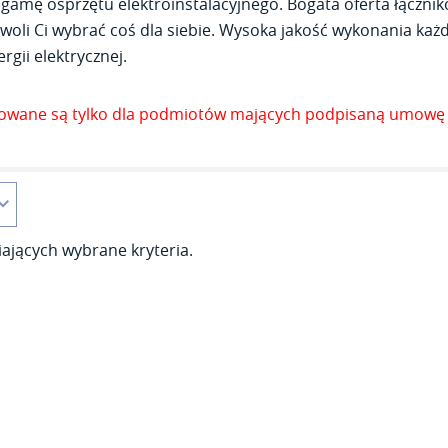
gamę osprzętu elektroinstalacyjnego. Bogata oferta łącznik
woli Ci wybrać coś dla siebie. Wysoka jakość wykonania każde
rgii elektrycznej.
zowane są tylko dla podmiotów mających podpisaną umowę 
ających wybrane kryteria.