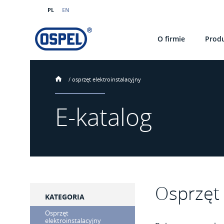
PL
EN
O firmie
Prod
/
osprzęt elektroinstalacyjny
E-katalog
Osprzęt 
KATEGORIA
Osprzęt
elektroinstalacyjny