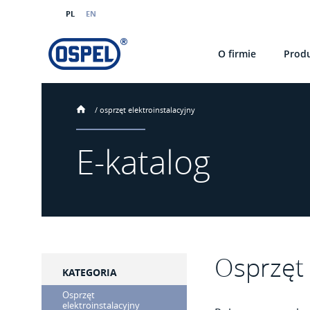
PL
EN
O firmie
Prod
/
osprzęt elektroinstalacyjny
E-katalog
Osprzęt 
KATEGORIA
Osprzęt
elektroinstalacyjny