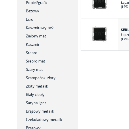
Popiel/grafit
Łącz
(ŁPD
Beżowy
Ecru
Kaszmirowy beż
SER
Łącz
Zielony mat
(ŁPD
Kaszmir
Srebro
Srebro mat
Szary mat
Szampański złoty
Złoty metalik
Biały ciepły
Satyna light
Brązowy metalik
Czekoladowy metalik
Brązowy