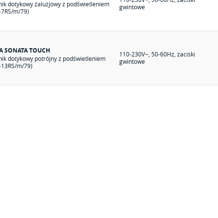
nik dotykowy żaluzjowy z podświetleniem
gwintowe
-7RS/m/79)
IA SONATA TOUCH
110-230V~, 50-60Hz, zaciski
nik dotykowy potrójny z podświetleniem
gwintowe
-13RS/m/79)