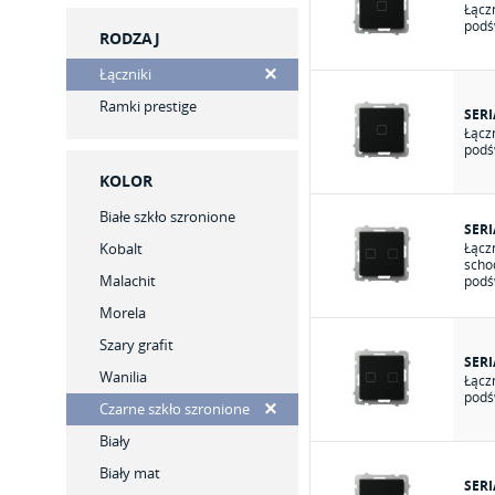
Łącz
podś
RODZAJ
Łączniki
Ramki prestige
SER
Łącz
podś
KOLOR
Białe szkło szronione
SER
Kobalt
Łącz
scho
Malachit
podś
Morela
Szary grafit
SER
Wanilia
Łącz
podś
Czarne szkło szronione
Biały
Biały mat
SER