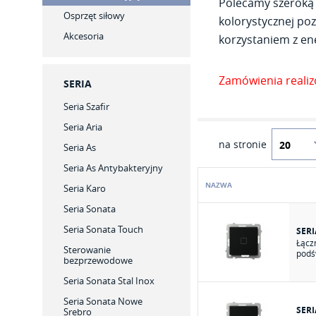
Polecamy szeroką 
Osprzęt siłowy
kolorystycznej poz
Akcesoria
korzystaniem z ene
Zamówienia reali
SERIA
Seria Szafir
Seria Aria
na stronie
Seria As
Seria As Antybakteryjny
NAZWA
Seria Karo
Seria Sonata
Seria Sonata Touch
SER
Łącz
Sterowanie
podś
bezprzewodowe
Seria Sonata Stal Inox
Seria Sonata Nowe
SER
Srebro