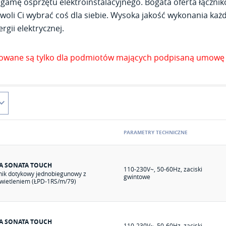
gamę osprzętu elektroinstalacyjnego. Bogata oferta łącznik
woli Ci wybrać coś dla siebie. Wysoka jakość wykonania każde
rgii elektrycznej.
zowane są tylko dla podmiotów mających podpisaną umowę 
PARAMETRY TECHNICZNE
IA SONATA TOUCH
110-230V~, 50-60Hz, zaciski
nik dotykowy jednobiegunowy z
gwintowe
wietleniem (ŁPD-1RS/m/79)
IA SONATA TOUCH
110-230V~, 50-60Hz, zaciski