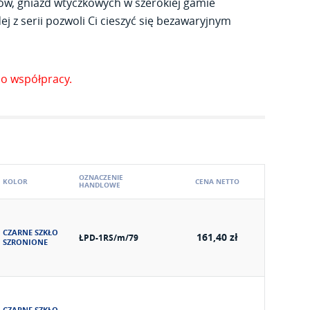
ów, gniazd wtyczkowych w szerokiej gamie
j z serii pozwoli Ci cieszyć się bezawaryjnym
o współpracy.
OZNACZENIE
KOLOR
CENA NETTO
HANDLOWE
CZARNE SZKŁO
161,40 zł
ŁPD-1RS/m/79
SZRONIONE