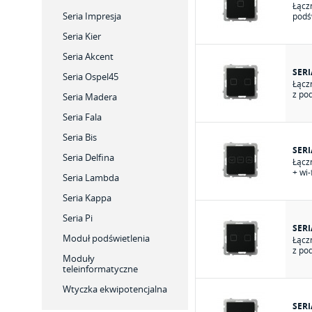
Łącz
Seria Impresja
podś
Seria Kier
Seria Akcent
SER
Seria Ospel45
Łącz
z po
Seria Madera
Seria Fala
Seria Bis
SER
Seria Delfina
Łącz
+ wi
Seria Lambda
Seria Kappa
Seria Pi
SER
Moduł podświetlenia
Łącz
z po
Moduły
teleinformatyczne
Wtyczka ekwipotencjalna
SER