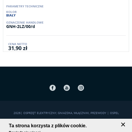
BIAŁY
GNH-2LZ/00/d
31,90 zł
Facebook
Youtube
Instagram
2026
|
OSPRZĘT ELEKTRYCZNY, GNIAZDKA, WŁĄCZNIKI, PRZEWODY | OSPEL
POLITYKA PRYWATNOŚCI
|
MAPA STRONY
×
Ta strona korzysta z plików cookie.