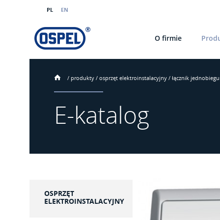
PL
EN
O firmie
Prod
/
produkty
/
osprzęt elektroinstalacyjny
/
łącznik jednobieg
E-katalog
OSPRZĘT
ELEKTROINSTALACYJNY