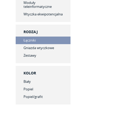
Moduły
teleinformatyczne
Wtyczka ekwipotencjalna
RODZAJ
Łączniki
Gniazda wtyczkowe
Zestawy
KOLOR
Biały
Popiel
Popiel/grafit