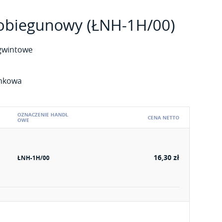
nobiegunowy (ŁNH-1H/00)
 gwintowe
ynkowa
OZNACZENIE HANDL
CENA NETTO
OWE
16,30 zł
ŁNH-1H/00