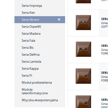
Seria Impresja
Seria Kier
SER
Seria Akcent
Gnia
Seria Ospel45
(GPT
Seria Madera
Seria Fala
SER
Seria Bis
Gnia
FORE
Seria Delfina
Seria Lambda
Seria Kappa
SER
Seria Pi
Gnia
FORE
Moduł podświetlenia
Moduły
teleinformatyczne
SER
Wtyczka ekwipotencjalna
Gnia
MMC 