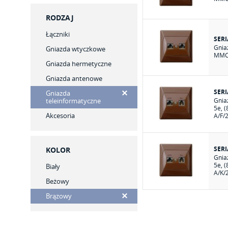
RODZAJ
Łączniki
SER
Gnia
Gniazda wtyczkowe
MMC 
Gniazda hermetyczne
Gniazda antenowe
SER
Gniazda
teleinformatyczne
Gnia
5e, (
Akcesoria
A/F/
SER
KOLOR
Gnia
5e, (
Biały
A/K/
Beżowy
Brązowy