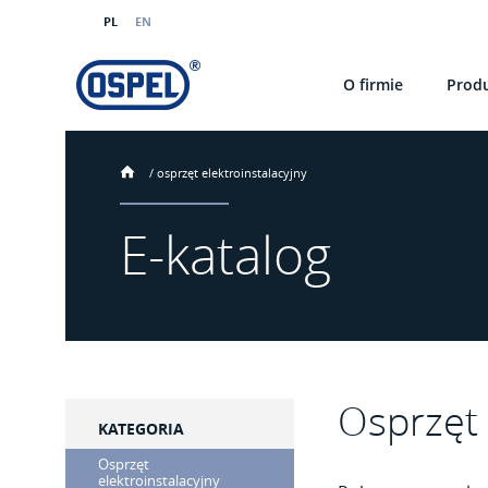
PL
EN
O firmie
Prod
/
osprzęt elektroinstalacyjny
E-katalog
Osprzęt 
KATEGORIA
Osprzęt
elektroinstalacyjny