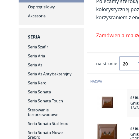
Polecamy szeroką 
Osprzęt siłowy
kolorystycznej poz
Akcesoria
korzystaniem z ene
Zamówienia reali
SERIA
Seria Szafir
Seria Aria
na stronie
Seria As
Seria As Antybakteryjny
NAZWA
Seria Karo
Seria Sonata
SER
Seria Sonata Touch
Gnia
1A/2
Sterowanie
bezprzewodowe
Seria Sonata Stal Inox
SER
Seria Sonata Nowe
Gnia
Srebro
(GPT