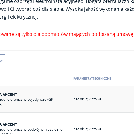
gamę osprzętu elektroinstalacyjnego. Bogata oferta łącznik
woli Ci wybrać coś dla siebie. Wysoka jakość wykonania każde
rgii elektrycznej.
zowane są tylko dla podmiotów mających podpisaną umowę 
PARAMETRY TECHNICZNE
IA AKCENT
Zaciski gwintowe
zdo telefoniczne pojedyncze (GPT-
4)
IA AKCENT
Zaciski gwintowe
zdo telefoniczne podwójne niezależne
-2AN/24)