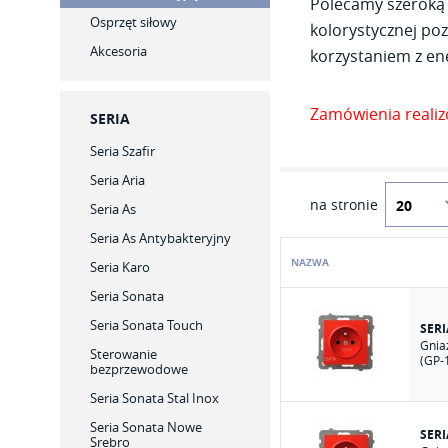
Polecamy szeroką 
Osprzęt siłowy
kolorystycznej poz
Akcesoria
korzystaniem z ene
Zamówienia reali
SERIA
Seria Szafir
Seria Aria
na stronie
Seria As
Seria As Antybakteryjny
NAZWA
Seria Karo
Seria Sonata
Seria Sonata Touch
SERI
Gnia
Sterowanie
(GP-
bezprzewodowe
Seria Sonata Stal Inox
Seria Sonata Nowe
SERI
Srebro