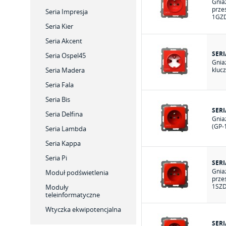
Gnia
prze
Seria Impresja
1GZD
Seria Kier
Seria Akcent
SERI
Seria Ospel45
Gnia
Seria Madera
kluc
Seria Fala
Seria Bis
SER
Seria Delfina
Gnia
(GP-
Seria Lambda
Seria Kappa
Seria Pi
SER
Gnia
Moduł podświetlenia
prze
1SZD
Moduły
teleinformatyczne
Wtyczka ekwipotencjalna
SER