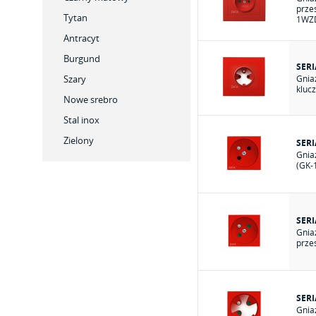
prze
Tytan
1WZD
Antracyt
Burgund
SERI
Szary
Gnia
kluc
Nowe srebro
Stal inox
Zielony
SERI
Gnia
(GK-
SERI
Gnia
prze
SERI
Gnia