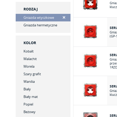
Gnia
kluc
RODZAJ
Gniazda wtyczkowe
Gniazda hermetyczne
SER
Gnia
(GP-
KOLOR
Kobalt
SER
Malachit
Gnia
prze
Morela
1RZD
Szary grafit
Wanilia
SER
Biały
Gnia
kluc
Biały mat
Popiel
Beżowy
SERI