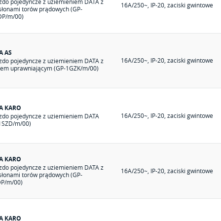
zdo pojedyncze z uziemieniem DATA z
16A/250~, IP-20, zaciski gwintowe
słonami torów prądowych (GP-
P/m/00)
A AS
16A/250~, IP-20, zaciski gwintowe
zdo pojedyncze z uziemieniem DATA z
zem uprawniającym (GP-1GZK/m/00)
IA KARO
16A/250~, IP-20, zaciski gwintowe
zdo pojedyncze z uziemieniem DATA
1SZD/m/00)
IA KARO
zdo pojedyncze z uziemieniem DATA z
16A/250~, IP-20, zaciski gwintowe
słonami torów prądowych (GP-
P/m/00)
IA KARO