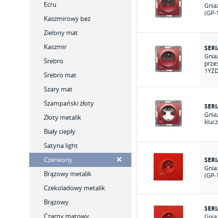
Ecru
Gnia
(GP-
Kaszmirowy beż
Zielony mat
Kaszmir
SERI
Gnia
Srebro
prze
1YZD
Srebro mat
Szary mat
Szampański złoty
SERI
Gnia
Złoty metalik
kluc
Biały ciepły
Satyna light
Czerwony
SERI
Gnia
Brązowy metalik
(GP-
Czekoladowy metalik
Brązowy
SERI
Czarny matowy
Gnia