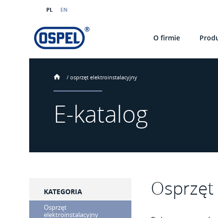
PL
EN
O firmie
Prod
/
osprzęt elektroinstalacyjny
E-katalog
Osprzęt 
KATEGORIA
Osprzęt
elektroinstalacyjny