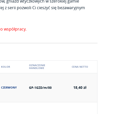
ów, gniazd wtyczkowych w szerokiej gamie
j z serii pozwoli Ci cieszyć się bezawaryjnym
o współpracy.
OZNACZENIE
KOLOR
CENA NETTO
HANDLOWE
18,40 zł
CZERWONY
GP-1GZD/m/00