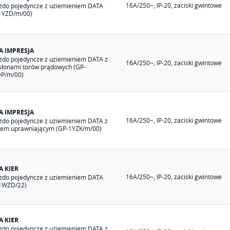
16A/250~, IP-20, zaciski gwintowe
zdo pojedyncze z uziemieniem DATA
1YZD/m/00)
A IMPRESJA
zdo pojedyncze z uziemieniem DATA z
16A/250~, IP-20, zaciski gwintowe
słonami torów prądowych (GP-
P/m/00)
A IMPRESJA
16A/250~, IP-20, zaciski gwintowe
zdo pojedyncze z uziemieniem DATA z
zem uprawniającym (GP-1YZK/m/00)
A KIER
16A/250~, IP-20, zaciski gwintowe
zdo pojedyncze z uziemieniem DATA
1WZD/22)
A KIER
zdo pojedyncze z uziemieniem DATA z