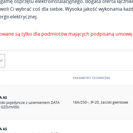
gamę osprzętu elektroinstalacyjnego. Bogata oferta łącznik
woli Ci wybrać coś dla siebie. Wysoka jakość wykonania każde
rgii elektrycznej.
zowane są tylko dla podmiotów mających podpisaną umowę 
PARAMETRY TECHNICZNE
A AS
16A/250~, IP-20, zaciski gwintowe
zdo pojedyncze z uziemieniem DATA
1GZD/m/00)
A AS