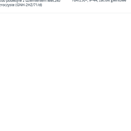
16A/250~, IP-44, zaciski gwintowe
zdo podwójne z uziemieniem wieczko
zroczyste (GNH-2HZ/71/d)