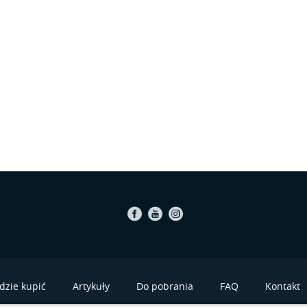
Facebook
Youtube
Instagram
dzie kupić
Artykuły
Do pobrania
FAQ
Kontakt