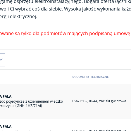
gamę osprzętu elektroinstalacyjnego. Bogata oferta łącznik
woli Ci wybrać coś dla siebie. Wysoka jakość wykonania każde
rgii elektrycznej.
zowane są tylko dla podmiotów mających podpisaną umowę 
PARAMETRY TECHNICZNE
A FALA
16A/250~, IP-44, zaciski gwintowe
zdo pojedyncze z uziemieniem wieczko
zroczyste (GNH-1HZ/71/d)
A FALA