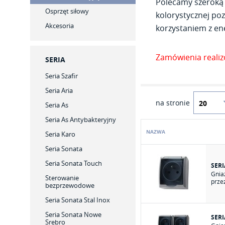
Polecamy szeroką 
Osprzęt siłowy
kolorystycznej poz
Akcesoria
korzystaniem z ene
Zamówienia reali
SERIA
Seria Szafir
Seria Aria
na stronie
Seria As
Seria As Antybakteryjny
NAZWA
Seria Karo
Seria Sonata
Seria Sonata Touch
SERI
Gnia
Sterowanie
prze
bezprzewodowe
Seria Sonata Stal Inox
Seria Sonata Nowe
SERI
Srebro