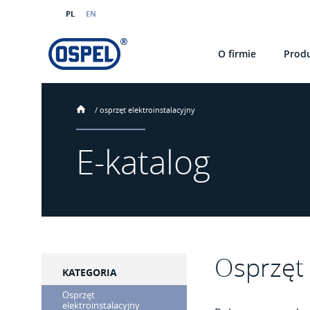
PL
EN
O firmie
Prod
/
osprzęt elektroinstalacyjny
E-katalog
Osprzęt 
KATEGORIA
Osprzęt
elektroinstalacyjny