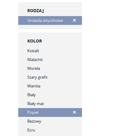
RODZAJ
Gniazda wtyczkowe
KOLOR
Kobalt
Malachit
Morela
Szary grafit
Wanilia
Biały
Biały mat
Popiel
Beżowy
Ecru