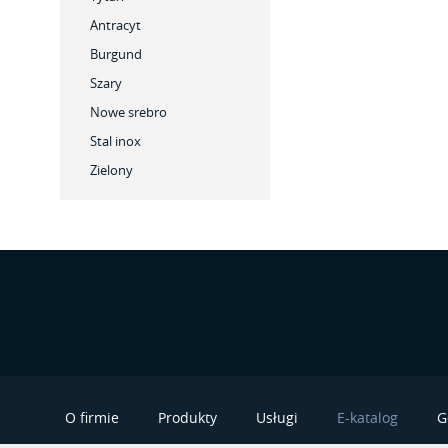
Antracyt
Burgund
Szary
Nowe srebro
Stal inox
Zielony
O firmie
Produkty
Usługi
E-katalog
G