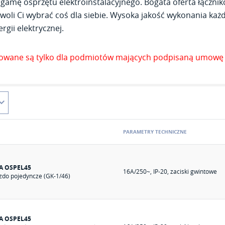
gamę osprzętu elektroinstalacyjnego. Bogata oferta łącznik
woli Ci wybrać coś dla siebie. Wysoka jakość wykonania każde
rgii elektrycznej.
zowane są tylko dla podmiotów mających podpisaną umowę 
PARAMETRY TECHNICZNE
A OSPEL45
16A/250~, IP-20, zaciski gwintowe
zdo pojedyncze (GK-1/46)
A OSPEL45