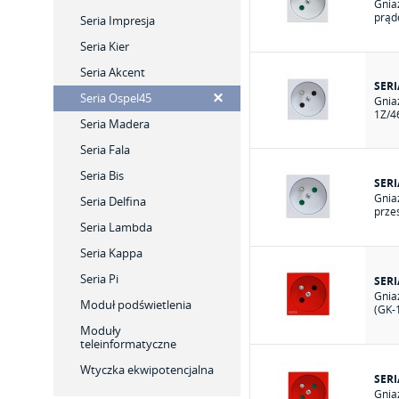
Gnia
prąd
Seria Impresja
Seria Kier
Seria Akcent
SERI
Seria Ospel45
Gnia
1Z/4
Seria Madera
Seria Fala
Seria Bis
SERI
Gnia
Seria Delfina
prze
Seria Lambda
Seria Kappa
Seria Pi
SERI
Gnia
Moduł podświetlenia
(GK-
Moduły
teleinformatyczne
Wtyczka ekwipotencjalna
SERI
Gnia