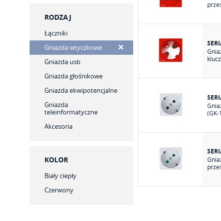
prze
RODZAJ
Łączniki
SERI
Gniazda wtyczkowe
Gnia
kluc
Gniazda usb
Gniazda głośnikowe
Gniazda ekwipotencjalne
SERI
Gniazda
Gnia
teleinformatyczne
(GK-
Akcesoria
SERI
KOLOR
Gnia
prze
Biały ciepły
Czerwony