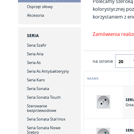
Polecamy szeroką 
Osprzęt siłowy
kolorystycznej poz
Akcesoria
korzystaniem z ene
Zamówienia reali
SERIA
Seria Szafir
Seria Aria
na stronie
Seria As
Seria As Antybakteryjny
NAZWA
Seria Karo
Seria Sonata
Seria Sonata Touch
SERI
Gnia
Sterowanie
bezprzewodowe
Seria Sonata Stal Inox
Seria Sonata Nowe
SERI
Srebro