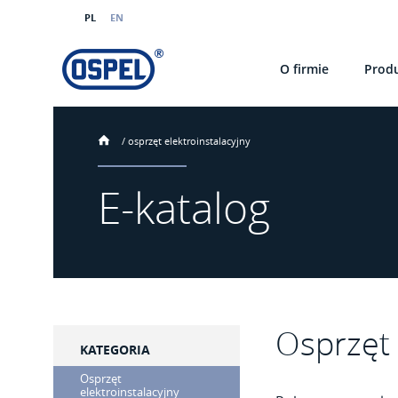
PL
EN
O firmie
Prod
/
osprzęt elektroinstalacyjny
E-katalog
Osprzęt 
KATEGORIA
Osprzęt
elektroinstalacyjny