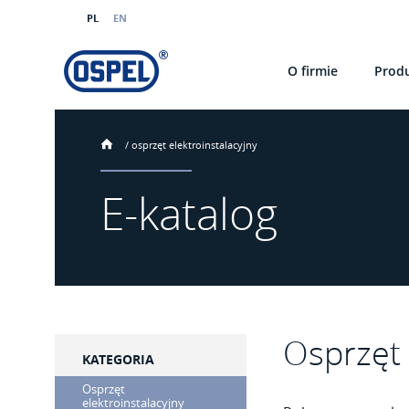
PL
EN
O firmie
Prod
/
osprzęt elektroinstalacyjny
E-katalog
Osprzęt 
KATEGORIA
Osprzęt
elektroinstalacyjny