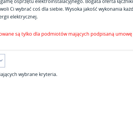
gamę osprzętu elektroinstalacyjnego. Bogata oferta łącznik
woli Ci wybrać coś dla siebie. Wysoka jakość wykonania każde
rgii elektrycznej.
zowane są tylko dla podmiotów mających podpisaną umowę 
ających wybrane kryteria.