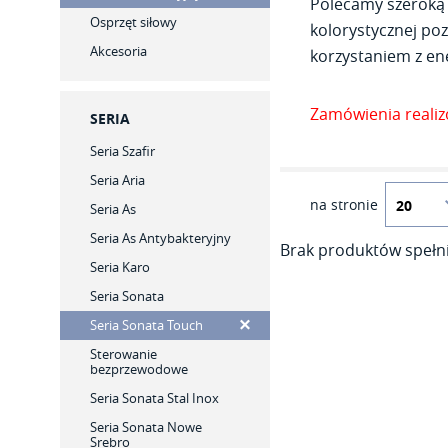
Polecamy szeroką 
Osprzęt siłowy
kolorystycznej poz
Akcesoria
korzystaniem z ene
Zamówienia reali
SERIA
Seria Szafir
Seria Aria
na stronie
Seria As
Seria As Antybakteryjny
Brak produktów spełni
Seria Karo
Seria Sonata
Seria Sonata Touch
Sterowanie
bezprzewodowe
Seria Sonata Stal Inox
Seria Sonata Nowe
Srebro