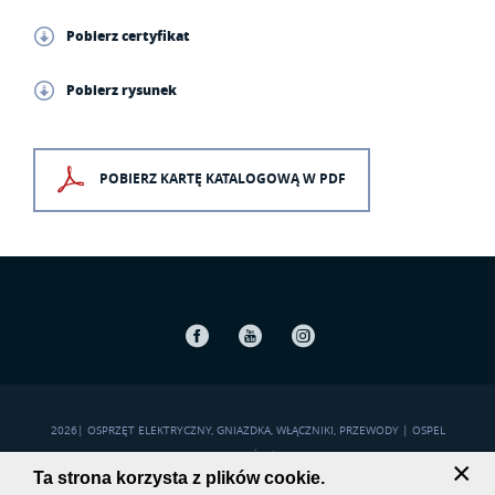
Pobierz certyfikat
Pobierz rysunek
POBIERZ KARTĘ KATALOGOWĄ W PDF
Facebook
Youtube
Instagram
2026
|
OSPRZĘT ELEKTRYCZNY, GNIAZDKA, WŁĄCZNIKI, PRZEWODY | OSPEL
POLITYKA PRYWATNOŚCI
|
MAPA STRONY
×
Ta strona korzysta z plików cookie.