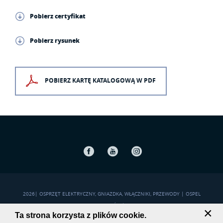
Pobierz certyfikat
Pobierz rysunek
POBIERZ KARTĘ KATALOGOWĄ W PDF
Facebook
Youtube
Instagram
2026
|
OSPRZĘT ELEKTRYCZNY, GNIAZDKA, WŁĄCZNIKI, PRZEWODY | OSPEL
POLITYKA PRYWATNOŚCI
|
MAPA STRONY
×
Ta strona korzysta z plików cookie.