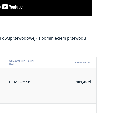
ji dwuprzewodowej ( z pominięciem przewodu
OZNACZENIE HANDL
CENA NETTO
OWE
161,40 zł
ŁPD-1RS/m/31