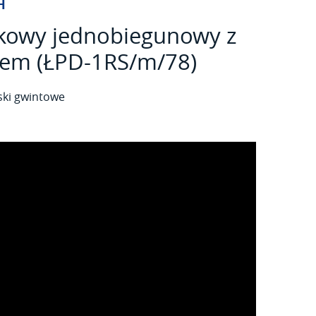
H
ykowy jednobiegunowy z
iem (ŁPD-1RS/m/78)
ski gwintowe