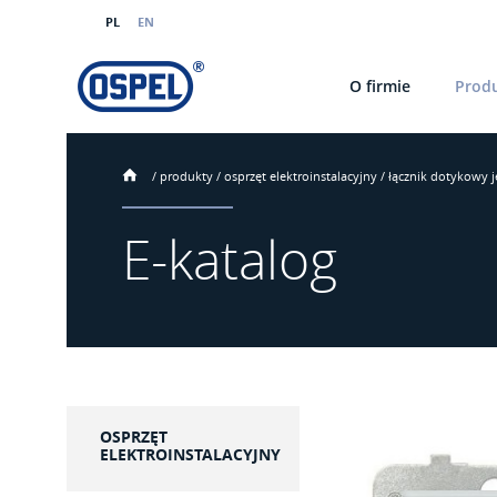
PL
EN
O firmie
Prod
/
produkty
/
osprzęt elektroinstalacyjny
/
łącznik dotykowy 
E-katalog
OSPRZĘT
ELEKTROINSTALACYJNY