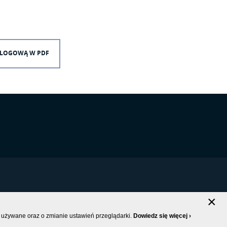
TALOGOWĄ W PDF
×
 PRYWATNOŚCI
|
MAPA STRONY
 używane oraz o zmianie ustawień przeglądarki.
Dowiedz się więcej ›