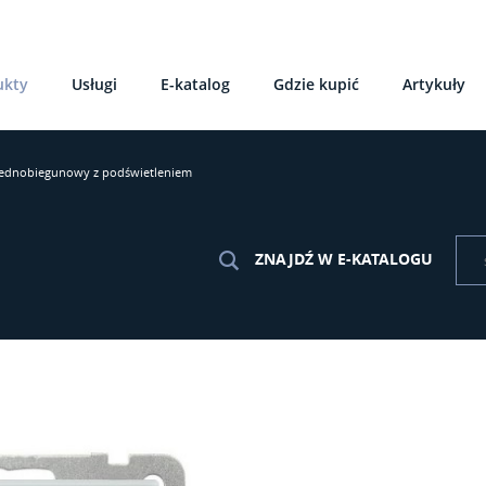
ukty
Usługi
E-katalog
Gdzie kupić
Artykuły
jednobiegunowy z podświetleniem
ZNAJDŹ W E-KATALOGU