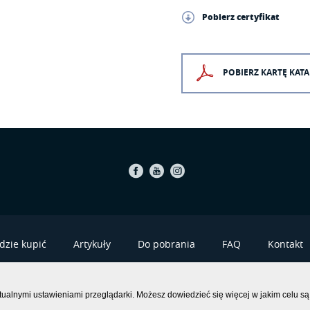
Pobierz certyfikat
POBIERZ KARTĘ KA
Facebook
Youtube
Instagram
dzie kupić
Artykuły
Do pobrania
FAQ
Kontakt
POLITYKA
tualnymi ustawieniami przeglądarki. Możesz dowiedzieć się więcej w jakim celu są