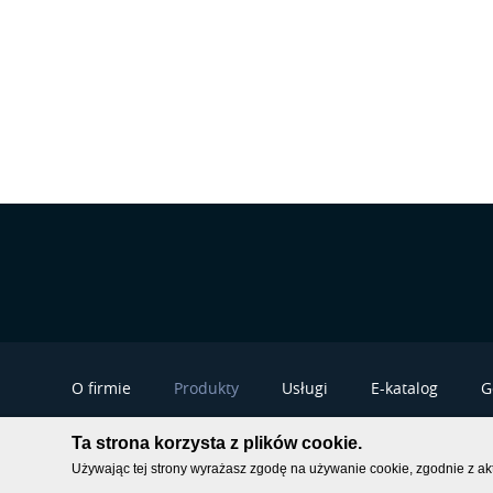
O firmie
Produkty
Usługi
E-katalog
G
Ta strona korzysta z plików cookie.
2026
|
OSPRZĘT ELEKTRYCZNY, GNIAZDKA, WŁĄCZNIKI, PRZEWODY | OSPEL
Używając tej strony wyrażasz zgodę na używanie cookie, zgodnie z ak