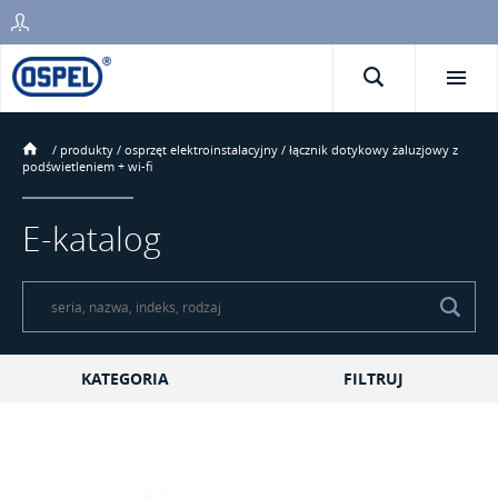
/
produkty
/
osprzęt elektroinstalacyjny
/
łącznik dotykowy żaluzjowy z
podświetleniem + wi-fi
E-katalog
KATEGORIA
FILTRUJ