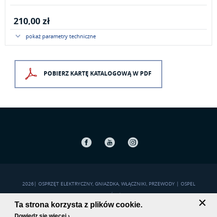
210,00 zł
pokaż parametry techniczne
POBIERZ KARTĘ KATALOGOWĄ W PDF
Facebook
Youtube
Instagram
2026
|
OSPRZĘT ELEKTRYCZNY, GNIAZDKA, WŁĄCZNIKI, PRZEWODY | OSPEL
POLITYKA PRYWATNOŚCI
|
MAPA STRONY
×
Ta strona korzysta z plików cookie.
Dowiedz się więcej ›