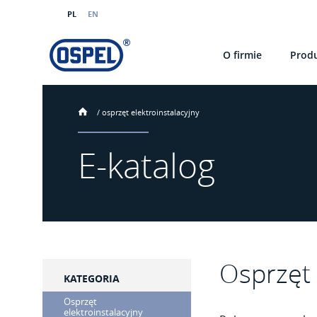
PL
EN
O firmie
Prod
/
osprzęt elektroinstalacyjny
E-katalog
Osprzęt 
KATEGORIA
Osprzęt
elektroinstalacyjny