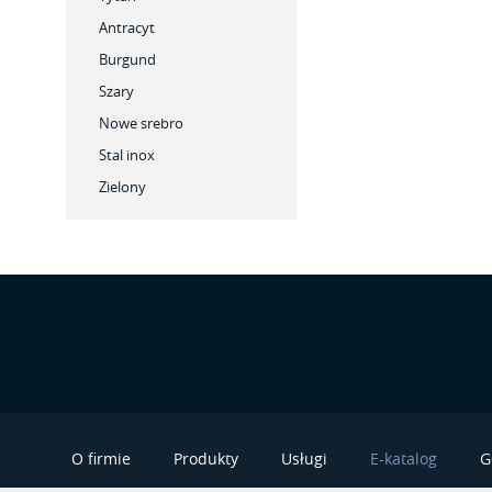
Antracyt
Burgund
Szary
Nowe srebro
Stal inox
Zielony
O firmie
Produkty
Usługi
E-katalog
G