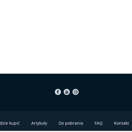
Facebook
Youtube
Instagram
dzie kupić
Artykuły
Do pobrania
FAQ
Kontakt