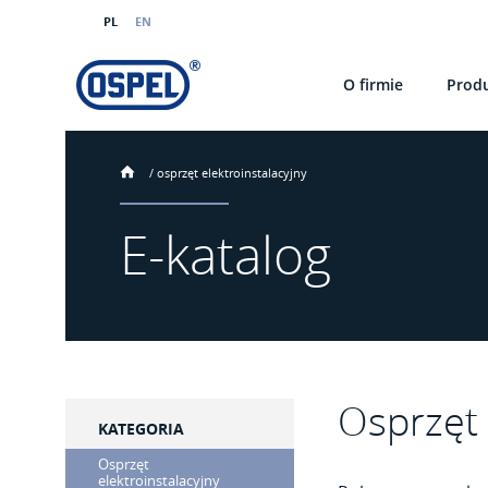
PL
EN
O firmie
Prod
/
osprzęt elektroinstalacyjny
E-katalog
Osprzęt 
KATEGORIA
Osprzęt
elektroinstalacyjny