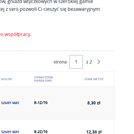
ów, gniazd wtyczkowych w szerokiej gamie
j z serii pozwoli Ci cieszyć się bezawaryjnym
o współpracy.
strona
z 2
OZNACZENIE
KOLOR
CENA NETTO
HANDLOWE
8,30 zł
R-1Z/70
SZARY MAT
12,30 zł
R-2Z/70
SZARY MAT