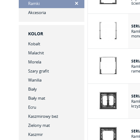
Ramki
ście
Akcesoria
SERI
Ramk
KOLOR
mono
Kobalt
Malachit
SERI
Morela
Ramk
Szary grafit
rame
Wanilia
Biały
SERI
Biały mat
Ramk
krzy
Ecru
Kaszmirowy beż
Zielony mat
SERI
Kaszmir
Ramk