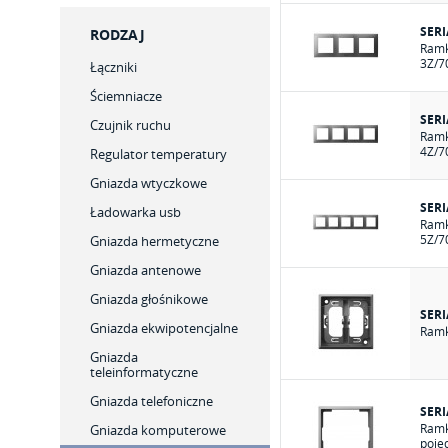
SERI
RODZAJ
Ramk
3Z/7
Łączniki
Ściemniacze
SERI
Czujnik ruchu
Ramk
4Z/7
Regulator temperatury
Gniazda wtyczkowe
SERI
Ładowarka usb
Ramk
5Z/7
Gniazda hermetyczne
Gniazda antenowe
Gniazda głośnikowe
SERI
Gniazda ekwipotencjalne
Ramk
Gniazda
teleinformatyczne
Gniazda telefoniczne
SERI
Ramk
Gniazda komputerowe
poje