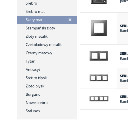
potr
Srebro
Srebro mat
Szary mat
SERI
Szampański złoty
Ramk
Złoty metalik
Czekoladowy metalik
Czarny matowy
SERI
Ramk
Tytan
Antracyt
SERI
Srebro błysk
Ramk
Złoto błysk
Burgund
SERI
Ramk
Nowe srebro
Stal inox