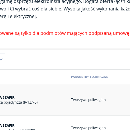
gamę osprzętu elektroinstalacyjnego. Bogata oferta łącznik
woli Ci wybrać coś dla siebie. Wysoka jakość wykonania każde
rgii elektrycznej.
zowane są tylko dla podmiotów mających podpisaną umowę 
PARAMETRY TECHNICZNE
A SZAFIR
Tworzywo poliwęglan
a pojedyncza (R-1Z/70)
A SZAFIR
Tworzywo poliwęglan