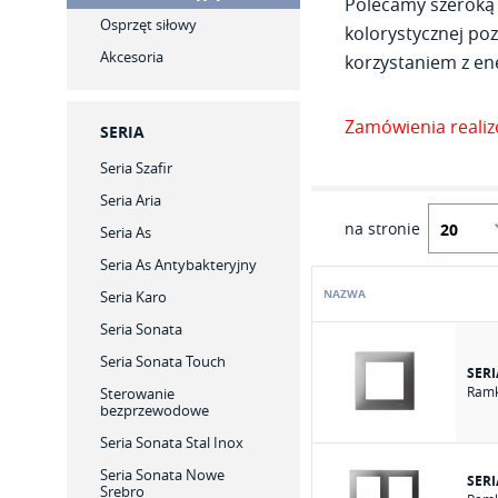
Polecamy szeroką 
Osprzęt siłowy
kolorystycznej poz
Akcesoria
korzystaniem z ene
Zamówienia reali
SERIA
Seria Szafir
Seria Aria
na stronie
Seria As
Seria As Antybakteryjny
NAZWA
Seria Karo
Seria Sonata
Seria Sonata Touch
SERI
Ramk
Sterowanie
bezprzewodowe
Seria Sonata Stal Inox
Seria Sonata Nowe
SERI
Srebro