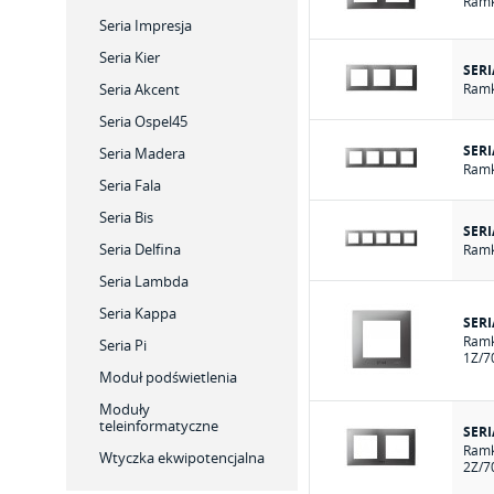
Ramk
Seria Impresja
Seria Kier
SERI
Seria Akcent
Ramk
Seria Ospel45
SERI
Seria Madera
Ramk
Seria Fala
Seria Bis
SERI
Seria Delfina
Ramk
Seria Lambda
Seria Kappa
SERI
Ramk
Seria Pi
1Z/7
Moduł podświetlenia
Moduły
teleinformatyczne
SERI
Ramk
Wtyczka ekwipotencjalna
2Z/7