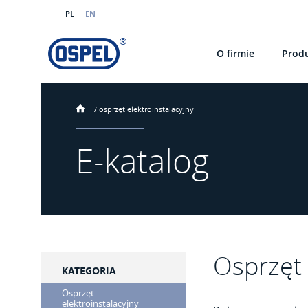
PL
EN
O firmie
Prod
/
osprzęt elektroinstalacyjny
E-katalog
Osprzęt 
KATEGORIA
Osprzęt
elektroinstalacyjny