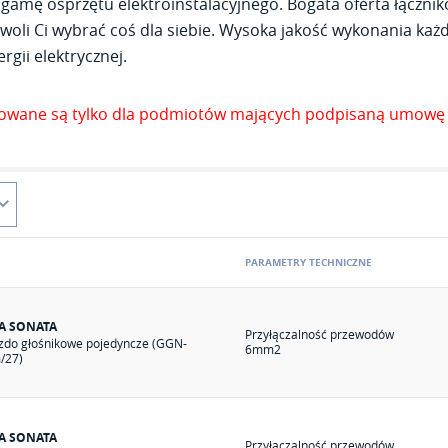
gamę osprzętu elektroinstalacyjnego. Bogata oferta łącznik
woli Ci wybrać coś dla siebie. Wysoka jakość wykonania każde
rgii elektrycznej.
zowane są tylko dla podmiotów mających podpisaną umowę 
PARAMETRY TECHNICZNE
IA SONATA
Przyłączalność przewodów
zdo głośnikowe pojedyncze (GGN-
6mm2
/27)
IA SONATA
Przyłączalność przewodów