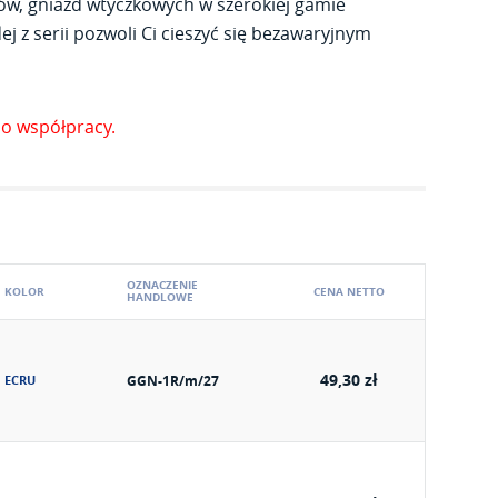
ów, gniazd wtyczkowych w szerokiej gamie
j z serii pozwoli Ci cieszyć się bezawaryjnym
o współpracy.
OZNACZENIE
KOLOR
CENA NETTO
HANDLOWE
49,30 zł
ECRU
GGN-1R/m/27