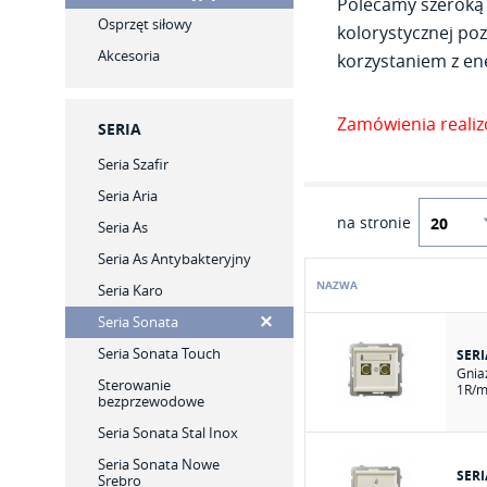
Polecamy szeroką 
Osprzęt siłowy
kolorystycznej poz
Akcesoria
korzystaniem z ene
Zamówienia reali
SERIA
Seria Szafir
Seria Aria
na stronie
Seria As
Seria As Antybakteryjny
NAZWA
Seria Karo
Seria Sonata
Seria Sonata Touch
SER
Gnia
Sterowanie
1R/m
bezprzewodowe
Seria Sonata Stal Inox
Seria Sonata Nowe
SER
Srebro