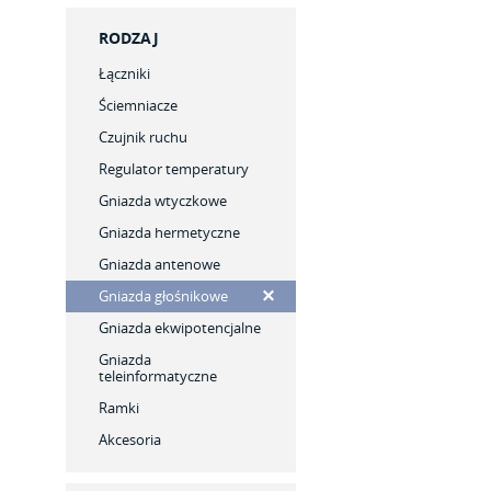
RODZAJ
Łączniki
Ściemniacze
Czujnik ruchu
Regulator temperatury
Gniazda wtyczkowe
Gniazda hermetyczne
Gniazda antenowe
Gniazda głośnikowe
Gniazda ekwipotencjalne
Gniazda
teleinformatyczne
Ramki
Akcesoria