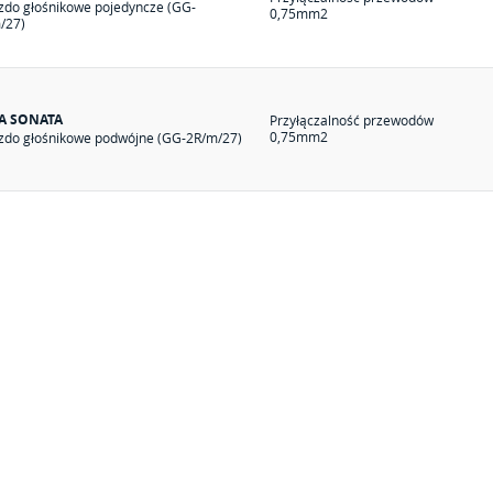
zdo głośnikowe pojedyncze (GG-
0,75mm2
/27)
IA SONATA
Przyłączalność przewodów
0,75mm2
zdo głośnikowe podwójne (GG-2R/m/27)